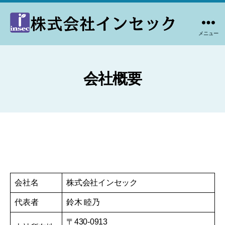
メニュー
株
式
会
社
会社概要
イ
ン
セ
ッ
ク
会社名
株式会社インセック
代表者
鈴木 睦乃
〒430-0913